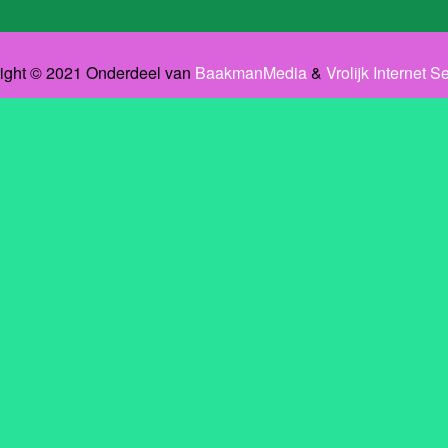
ight © 2021 Onderdeel van
BaakmanMedia
&
Vrolijk Internet S