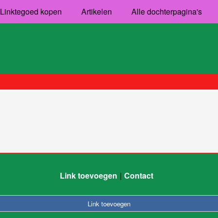
Linktegoed kopen
Artikelen
Alle dochterpagina's
Link toevoegen
Contact
Link toevoegen